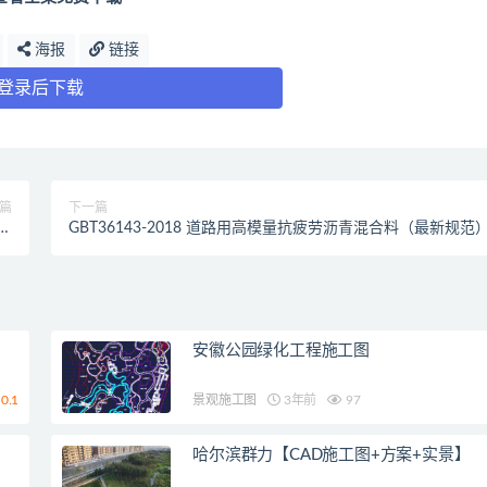
海报
链接
登录后下载
篇
下一篇
规
GBT36143-2018 道路用高模量抗疲劳沥青混合料（最新规范
）
安徽公园绿化工程施工图
0.1
景观施工图
3年前
97
哈尔滨群力【CAD施工图+方案+实景】