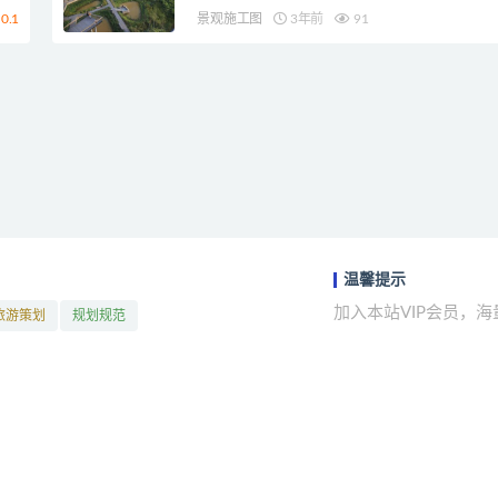
0.1
景观施工图
3年前
91
温馨提示
加入本站VIP会员，
旅游策划
规划规范