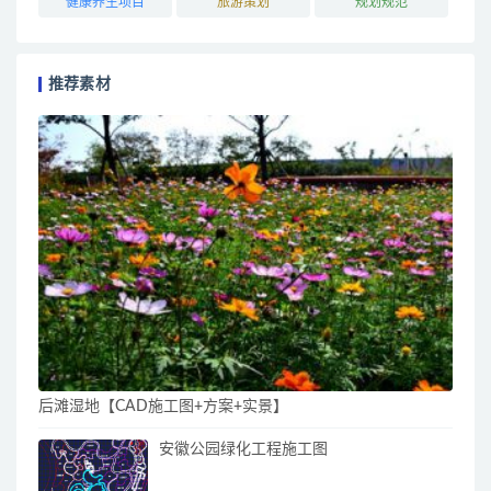
健康养生项目
旅游策划
规划规范
推荐素材
后滩湿地【CAD施工图+方案+实景】
安徽公园绿化工程施工图