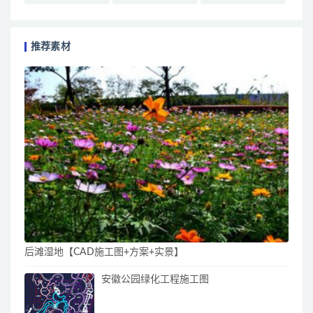
推荐素材
后滩湿地【CAD施工图+方案+实景】
安徽公园绿化工程施工图