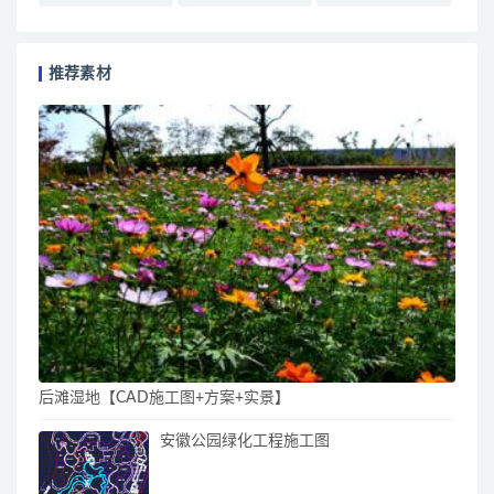
推荐素材
后滩湿地【CAD施工图+方案+实景】
安徽公园绿化工程施工图