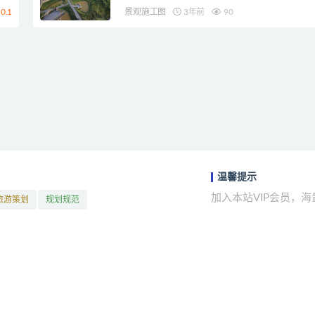
0.1
景观施工图
3年前
90
温馨提示
加入本站VIP会员，
旅游策划
规划规范