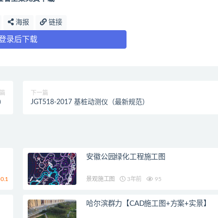
海报
链接
登录后下载
篇
下一篇
范）
JGT518-2017 基桩动测仪（最新规范）
安徽公园绿化工程施工图
0.1
景观施工图
3年前
95
哈尔滨群力【CAD施工图+方案+实景】