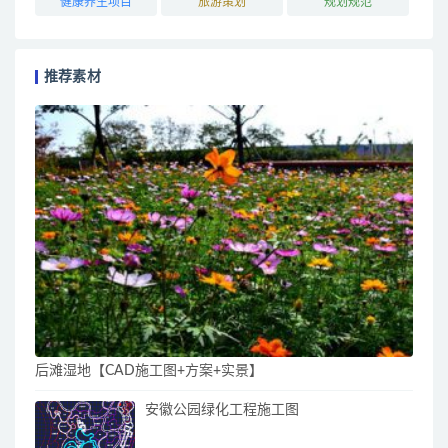
健康养生项目
旅游策划
规划规范
推荐素材
后滩湿地【CAD施工图+方案+实景】
安徽公园绿化工程施工图