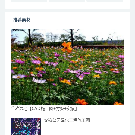
推荐素材
后滩湿地【CAD施工图+方案+实景】
安徽公园绿化工程施工图