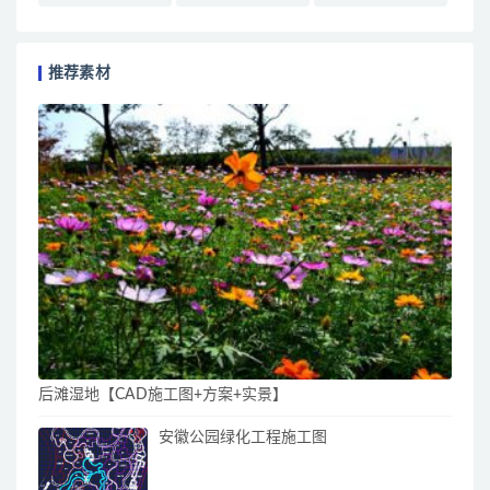
推荐素材
后滩湿地【CAD施工图+方案+实景】
安徽公园绿化工程施工图