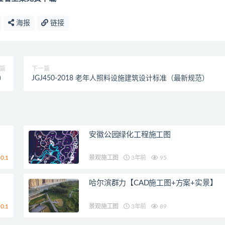
海报
链接
篇
下一篇
）
JGJ450-2018 老年人照料设施建筑设计标准（最新规范）
安徽公园绿化工程施工图
0.1
景观施工图
3年前
95
哈尔滨群力【CAD施工图+方案+实景】
0.1
景观施工图
3年前
89