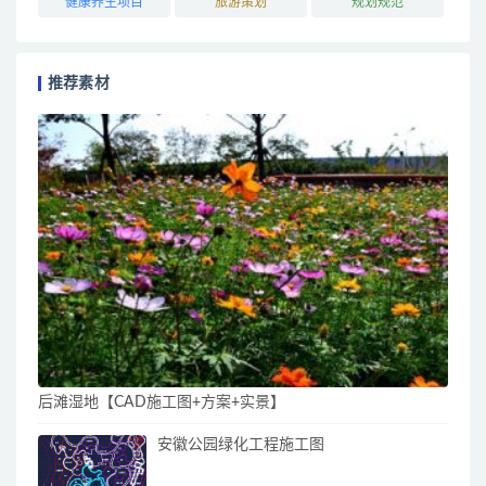
健康养生项目
旅游策划
规划规范
推荐素材
后滩湿地【CAD施工图+方案+实景】
安徽公园绿化工程施工图