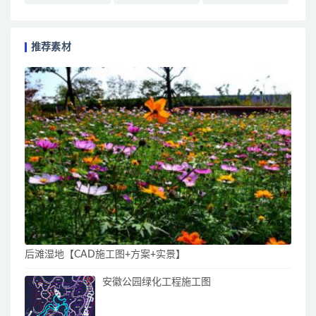
推荐素材
后滩湿地【CAD施工图+方案+实景】
安徽公园绿化工程施工图