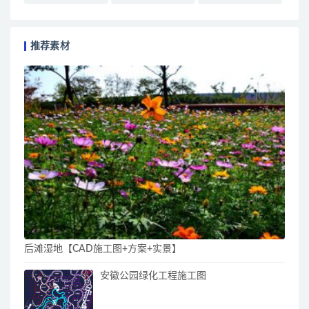
推荐素材
后滩湿地【CAD施工图+方案+实景】
安徽公园绿化工程施工图