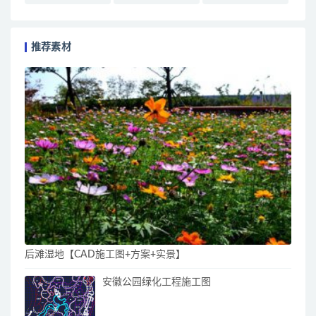
推荐素材
后滩湿地【CAD施工图+方案+实景】
安徽公园绿化工程施工图