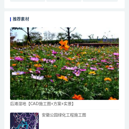
推荐素材
后滩湿地【CAD施工图+方案+实景】
安徽公园绿化工程施工图