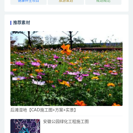
健康养生项目
旅游策划
规划规范
推荐素材
后滩湿地【CAD施工图+方案+实景】
安徽公园绿化工程施工图