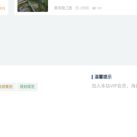
0.1
景观施工图
3年前
90
温馨提示
加入本站VIP会员，
旅游策划
规划规范