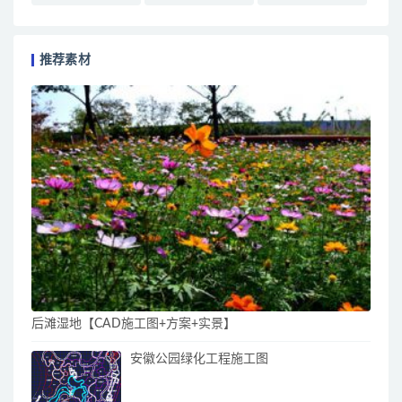
推荐素材
后滩湿地【CAD施工图+方案+实景】
安徽公园绿化工程施工图