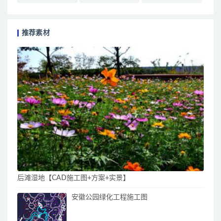
推荐素材
后滩湿地【CAD施工图+方案+实景】
安徽公园绿化工程施工图