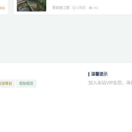
0.1
景观施工图
3年前
90
温馨提示
加入本站VIP会员，
旅游策划
规划规范