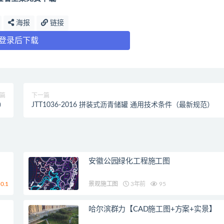
海报
链接
登录后下载
篇
下一篇
范）
JTT1036-2016 拼装式沥青储罐 通用技术条件（最新规范）
安徽公园绿化工程施工图
0.1
景观施工图
3年前
95
哈尔滨群力【CAD施工图+方案+实景】