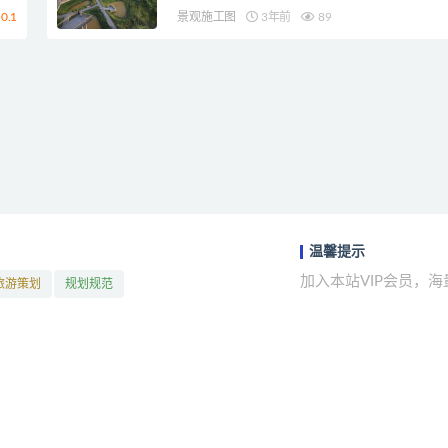
0.1
景观施工图
3年前
89
温馨提示
加入本站VIP会员，
旅游策划
规划规范