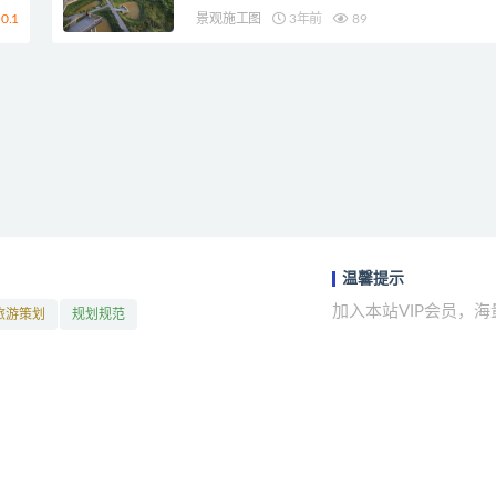
0.1
景观施工图
3年前
89
温馨提示
加入本站VIP会员，
旅游策划
规划规范