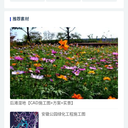
推荐素材
后滩湿地【CAD施工图+方案+实景】
安徽公园绿化工程施工图