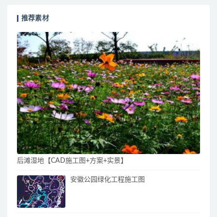
推荐素材
后滩湿地【CAD施工图+方案+实景】
安徽公园绿化工程施工图