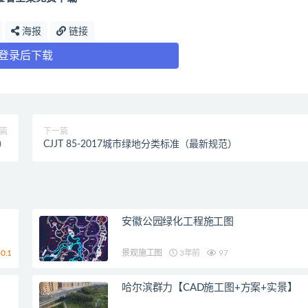
海报
链接
登录后下载
篇
下一篇
范）
CJJT 85-2017城市绿地分类标准（最新规范）
安徽公园绿化工程施工图
0.1
景观施工图
3年前
97
哈尔滨群力【CAD施工图+方案+实景】