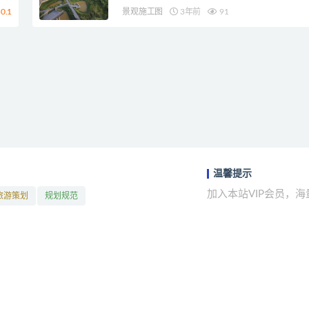
0.1
景观施工图
3年前
91
温馨提示
加入本站VIP会员，
旅游策划
规划规范