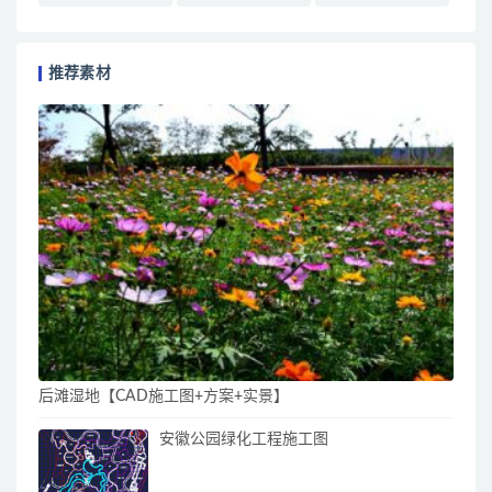
推荐素材
后滩湿地【CAD施工图+方案+实景】
安徽公园绿化工程施工图