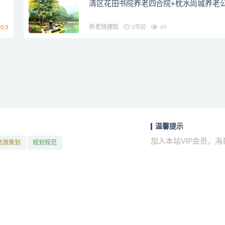
清区花田书院养老四合院+枕水尚城养老
0.5
养老院建筑
3年前
49
温馨提示
加入本站VIP会员，
旅游策划
规划规范