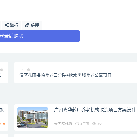
海报
链接
登录后购买
篇
下一篇
计
清区花田书院养老四合院+枕水尚城养老公寓项目
施
广州粤华药厂养老机构改造项目方案设计
0.5
养老院建筑
3年前
59