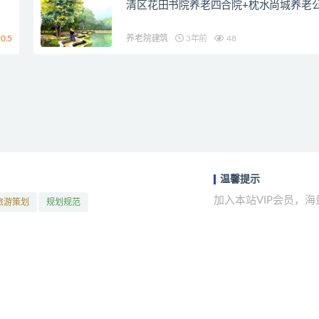
清区花田书院养老四合院+枕水尚城养老
0.5
养老院建筑
3年前
48
温馨提示
加入本站VIP会员，
旅游策划
规划规范