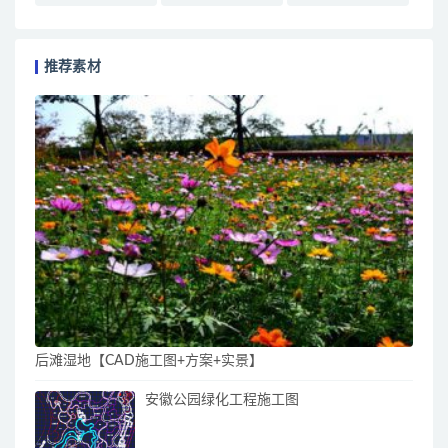
推荐素材
后滩湿地【CAD施工图+方案+实景】
安徽公园绿化工程施工图