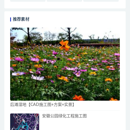
推荐素材
后滩湿地【CAD施工图+方案+实景】
安徽公园绿化工程施工图