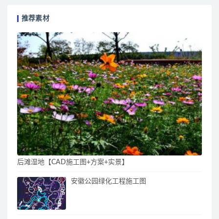
推荐素材
后滩湿地【CAD施工图+方案+实景】
安徽公园绿化工程施工图