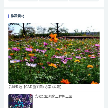
推荐素材
后滩湿地【CAD施工图+方案+实景】
安徽公园绿化工程施工图