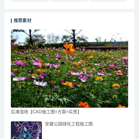
推荐素材
后滩湿地【CAD施工图+方案+实景】
安徽公园绿化工程施工图