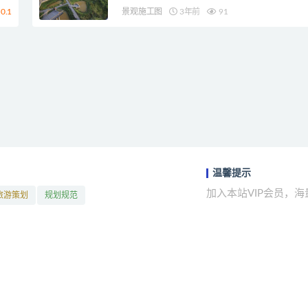
0.1
景观施工图
3年前
91
温馨提示
加入本站VIP会员，
旅游策划
规划规范