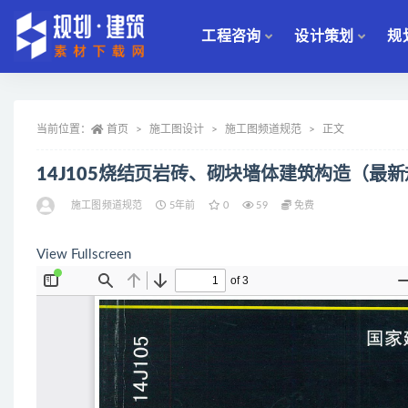
工程咨询
设计策划
规
全部
当前位置：
首页
施工图设计
施工图频道规范
正文
14J105烧结页岩砖、砌块墙体建筑构造（最
施工图频道规范
5年前
0
59
免费
View Fullscreen