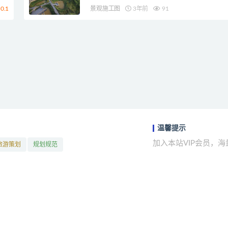
0.1
景观施工图
3年前
91
温馨提示
加入本站VIP会员，
旅游策划
规划规范