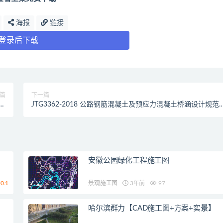
海报
链接
登录后下载
篇
下一篇
规
JTG3362-2018 公路钢筋混凝土及预应力混凝土桥涵设计规范
）
（最新规范）
安徽公园绿化工程施工图
0.1
景观施工图
3年前
97
哈尔滨群力【CAD施工图+方案+实景】