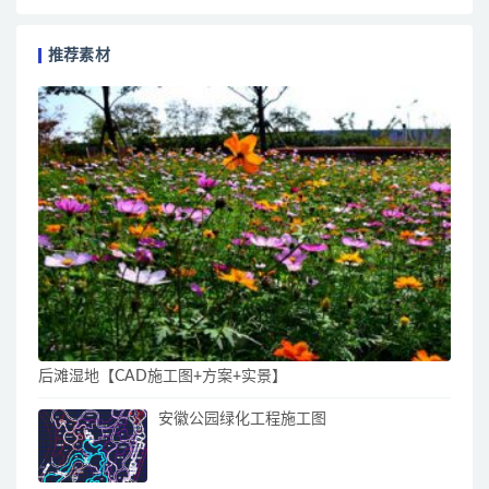
推荐素材
后滩湿地【CAD施工图+方案+实景】
安徽公园绿化工程施工图