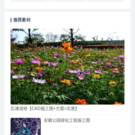
推荐素材
后滩湿地【CAD施工图+方案+实景】
安徽公园绿化工程施工图