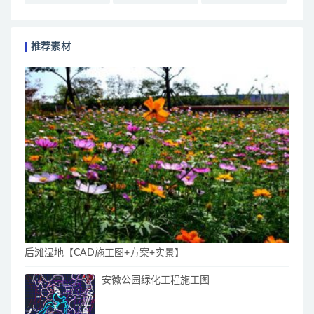
推荐素材
后滩湿地【CAD施工图+方案+实景】
安徽公园绿化工程施工图