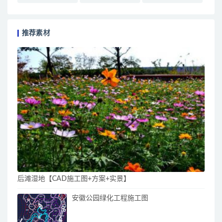
推荐素材
后滩湿地【CAD施工图+方案+实景】
安徽公园绿化工程施工图