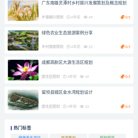
广东南雄灵潭村乡村振兴发展策划及概念规划
乡镇振兴规划
4年前
49
0.5
绿色农业生态旅游案例分享
乡村旅游规划
4年前
22
0.5
成都高新区大源生活区规划
居住区规划
4年前
19
0.5
留坝县城区金水湾规划设计
居住区规划
4年前
13
0.5
热门标签
健康养生项目
旅游策划
规划规范