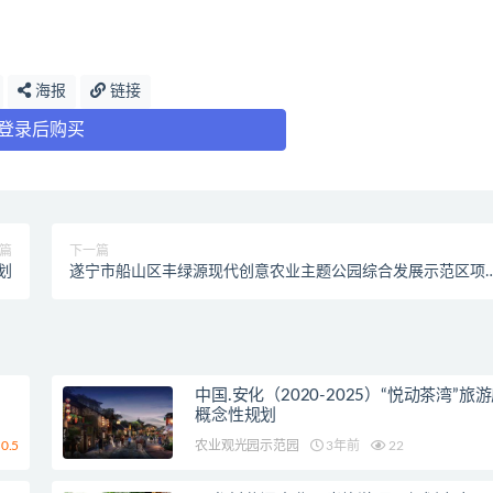
海报
链接
登录后购买
篇
下一篇
划
遂宁市船山区丰绿源现代创意农业主题公园综合发展示范区项
总体规划
中国.安化（2020-2025）“悦动茶湾”旅
概念性规划
0.5
农业观光园示范园
3年前
22