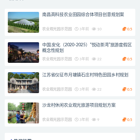
南昌高科技农业田园综合体项目创意规划案
农业观光园示范园
3年前
10
0.5
中国.安化（2020-2025）“悦动茶湾”旅游度假区
概念性规划
农业观光园示范园
3年前
22
0.5
江苏省仪征市月塘镇石庄村特色田园乡村规划
农业观光园示范园
3年前
22
0.5
沙龙村休闲农业观光旅游项目规划方案
农业观光园示范园
3年前
9
0.5