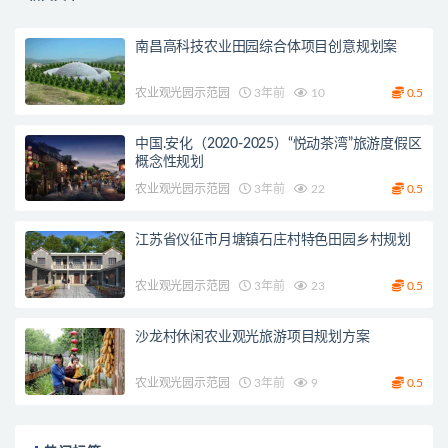
南昌高科技农业田园综合体项目创意规划案
农业观光园示范园
3年前
10
0.5
中国.安化（2020-2025）“悦动茶湾”旅游度假区
概念性规划
农业观光园示范园
3年前
22
0.5
江苏省仪征市月塘镇石庄村特色田园乡村规划
农业观光园示范园
3年前
23
0.5
沙龙村休闲农业观光旅游项目规划方案
农业观光园示范园
3年前
9
0.5