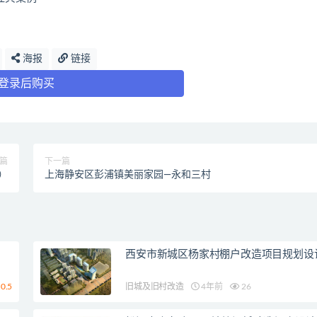
海报
链接
登录后购买
篇
下一篇
）
上海静安区彭浦镇美丽家园—永和三村
西安市新城区杨家村棚户改造项目规划设
0.5
旧城及旧村改造
4年前
26