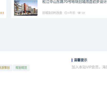
松江中山东路70号地块旧城改造初步设
0.5
旧城及旧村改造
4年前
18
温馨提示
加入本站VIP会员，
旅游策划
规划规范