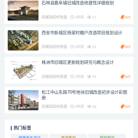
石林县鹿阜镇旧城改造修建性详细规划
旧城及旧村改造
3年前
17
0.5
西安市新城区杨家村棚户改造项目规划设计
旧城及旧村改造
3年前
26
0.5
株洲市旧城区更新规划研究与概念设计
旧城及旧村改造
3年前
19
0.5
松江中山东路70号地块旧城改造初步设计彩图
册
旧城及旧村改造
3年前
18
0.5
热门标签
健康养生项目
旅游策划
规划规范