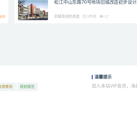
松江中山东路70号地块旧城改造初步设
0.5
旧城及旧村改造
3年前
17
温馨提示
加入本站VIP会员，
旅游策划
规划规范