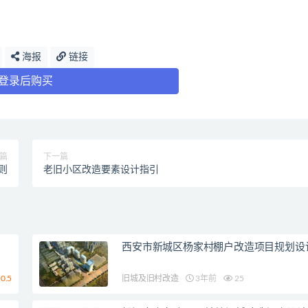
海报
链接
登录后购买
篇
下一篇
则
老旧小区改造要素设计指引
西安市新城区杨家村棚户改造项目规划设
0.5
旧城及旧村改造
3年前
25