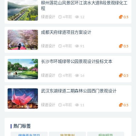
柳州莲花山风景区环江滨水大道B段景观绿化工
程
绿道设计
4年前
12
0.5
成都天府绿道项目方案设计
绿道设计
4年前
91
0.5
长沙市环城绿带公园景观设计投标文本
绿道设计
4年前
16
0.5
武汉东湖绿道二期森林公园西门景观设计
绿道设计
4年前
11
0.5
热门标签
健康养生项目
旅游策划
规划规范