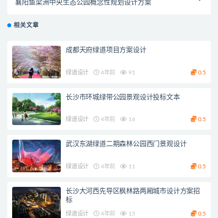
襄阳鱼梁洲中央生态公园概念性规划设计方案
相关文章
成都天府绿道项目方案设计
绿道设计
4年前
91
0.5
长沙市环城绿带公园景观设计投标文本
绿道设计
4年前
16
0.5
武汉东湖绿道二期森林公园西门景观设计
绿道设计
4年前
11
0.5
长沙大河西先导区枫林路两厢城市设计方案招
标
绿道设计
4年前
15
0.5