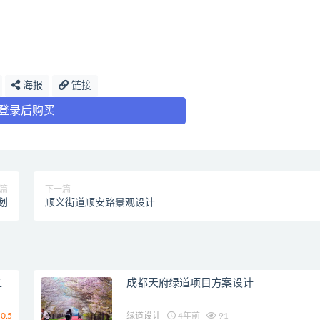
海报
链接
登录后购买
篇
下一篇
划
顺义街道顺安路景观设计
工
成都天府绿道项目方案设计
0.5
绿道设计
4年前
91