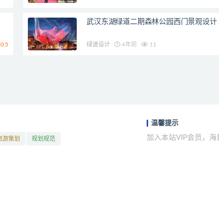
武汉东湖绿道二期森林公园西门景观设计
0.5
绿道设计
4年前
11
温馨提示
加入本站VIP会员，
旅游策划
规划规范