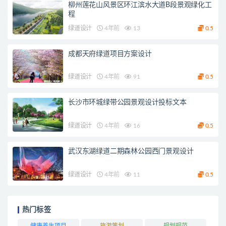
柳州莲花山风景区环江滨水大道B段景观绿化工
程
绿道设计
4年前
13
0.5
成都天府绿道项目方案设计
绿道设计
4年前
91
0.5
长沙市环城绿带公园景观设计投标文本
绿道设计
4年前
16
0.5
武汉东湖绿道二期森林公园西门景观设计
绿道设计
4年前
11
0.5
热门标签
健康养生项目
旅游策划
规划规范