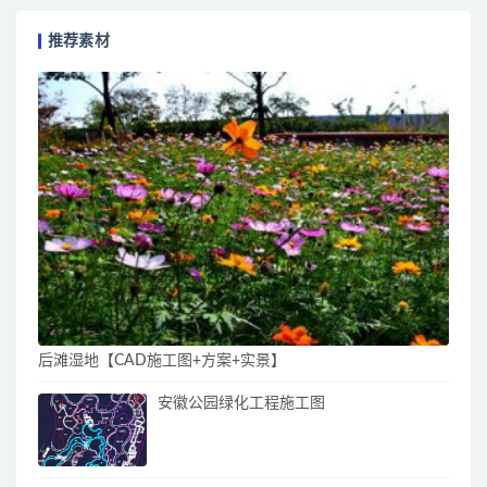
推荐素材
后滩湿地【CAD施工图+方案+实景】
安徽公园绿化工程施工图